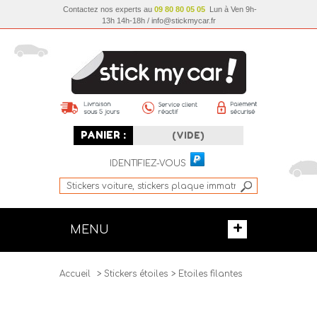
Contactez nos experts au
09 80 80 05 05
Lun à Ven 9h-
13h 14h-18h / info@stickmycar.fr
PANIER :
(VIDE)
IDENTIFIEZ-VOUS
+
MENU
Accueil
>
Stickers étoiles
>
Etoiles filantes