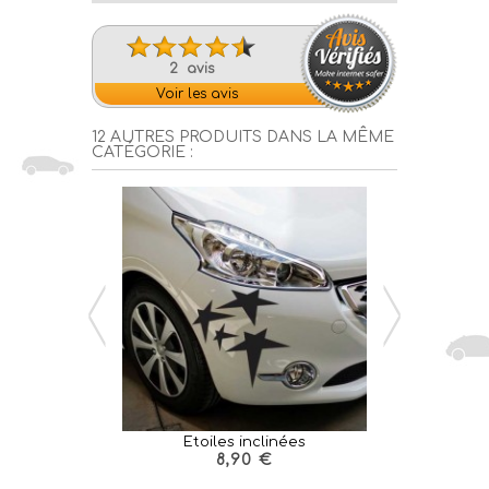
2 avis
Voir les avis
12 AUTRES PRODUITS DANS LA MÊME
CATÉGORIE :
Etoiles inclinées
Etoile 
8,90 €
1