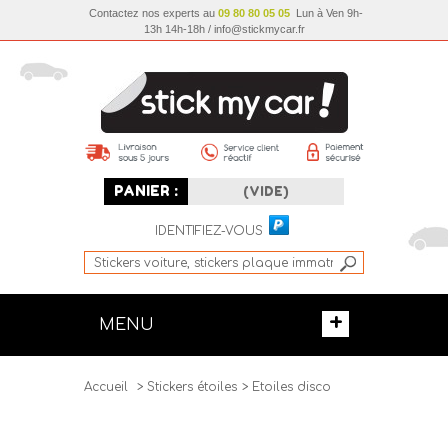
Contactez nos experts au
09 80 80 05 05
Lun à Ven 9h-
13h 14h-18h / info@stickmycar.fr
PANIER :
(VIDE)
IDENTIFIEZ-VOUS
+
MENU
Accueil
>
Stickers étoiles
>
Etoiles disco