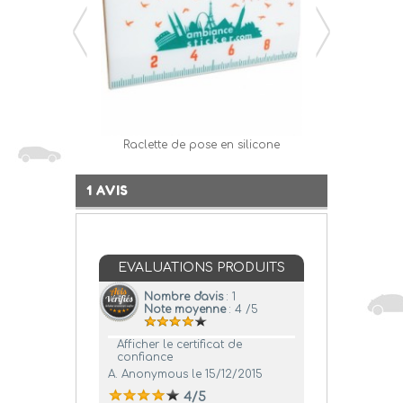
Raclette de pose en silicone
Papil
1 AVIS
EVALUATIONS PRODUITS
Nombre d'avis
: 1
Note moyenne
: 4 /5
Afficher le certificat de
confiance
A. Anonymous
le 15/12/2015
4/5