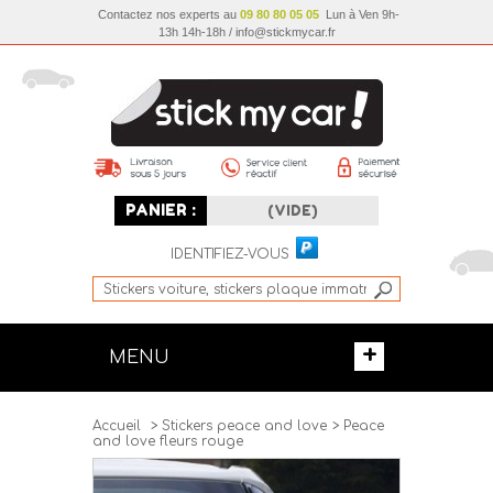
Contactez nos experts au
09 80 80 05 05
Lun à Ven 9h-
13h 14h-18h / info@stickmycar.fr
PANIER :
(VIDE)
IDENTIFIEZ-VOUS
+
MENU
Accueil
>
Stickers peace and love
>
Peace
and love fleurs rouge