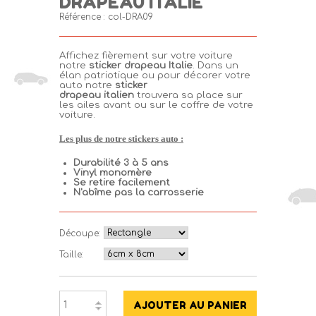
DRAPEAU ITALIE
Référence :
col-DRA09
Affichez fièrement sur votre voiture
notre
sticker drapeau Italie
. Dans un
élan patriotique ou pour décorer votre
auto notre
sticker
drapeau
italien
trouvera sa place sur
les ailes avant ou sur le coffre de votre
voiture.
Les plus de notre stickers auto :
Durabilité 3 à 5 ans
Vinyl monomère
Se retire facilement
N'
abîme
pas la
carrosserie
Découpe:
Taille: