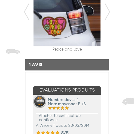
Peace and love
Bonb
1 AVIS
EVALUATIONS PRODUITS
Nombre d'avis
: 1
Note moyenne
: 5 /5
Afficher le certificat de
confiance
A. Anonymous
le 23/05/2014
5/5