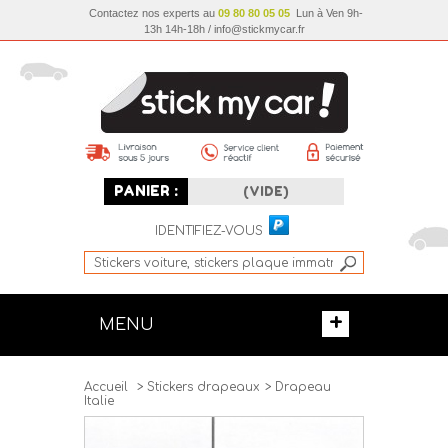
Contactez nos experts au
09 80 80 05 05
Lun à Ven 9h-
13h 14h-18h / info@stickmycar.fr
PANIER :
(VIDE)
IDENTIFIEZ-VOUS
+
MENU
Accueil
>
Stickers drapeaux
>
Drapeau
Italie