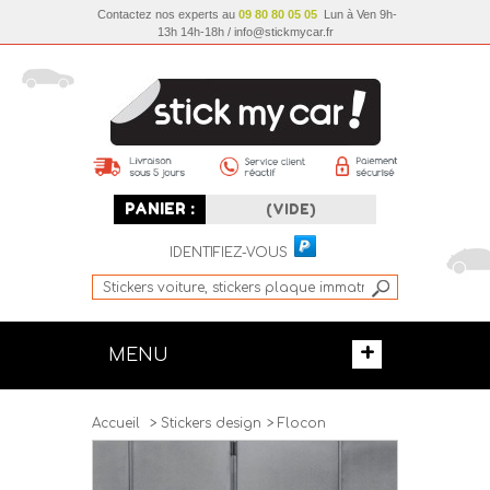
Contactez nos experts au
09 80 80 05 05
Lun à Ven 9h-
13h 14h-18h / info@stickmycar.fr
PANIER :
(VIDE)
IDENTIFIEZ-VOUS
+
MENU
Accueil
>
Stickers design
>
Flocon