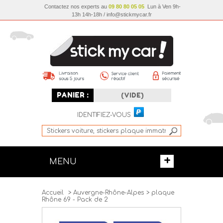
Contactez nos experts au
09 80 80 05 05
Lun à Ven 9h-
13h 14h-18h / info@stickmycar.fr
PANIER :
(VIDE)
IDENTIFIEZ-VOUS
+
MENU
Accueil
>
Auvergne-Rhône-Alpes
>
plaque
Rhône 69 - Pack de 2