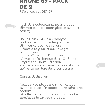
RHÔNE 69 - PACK
DE 2
Référence :
col-DEP-69
Pack de 2 autocollants pour plaque
d’immatriculation (pour plaque avant et
arrière)
-Taille H 9.8 x L4.5 cm. S’adapte
parfaitement à toutes les plaques
d’immatriculation de voiture
-Résiste à la pluie et aux lavages
automatiques
-Logo officiel des départements
-Vinyle adhésif longue durée 3 - 5 ans
-Impression Haute Définition
-Se décolle sans laisser de trace et sans
abîmer la peinture de la carrosserie
Conseil d'utilisation:
Nettoyer vos plaques d'immatriculation
avant la pose afin d'obtenir une adhérence
parfaite.
Décoller l'autocollant de son support et
appliquez-le sur votre plaque.